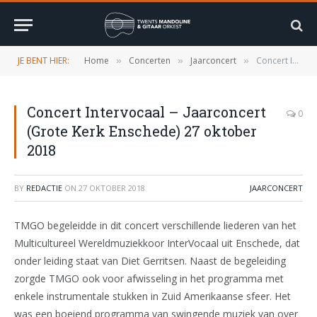
JE BENT HIER:
Home
Concerten
Jaarconcert
Concert Intervocaal – Jaarconcert (Grote Kerk Enschede) 27 oktober 2018
»
»
»
Concert Intervocaal – Jaarconcert
0
(Grote Kerk Enschede) 27 oktober
2018
BY
REDACTIE
ON
27 OKTOBER 2018
JAARCONCERT
TMGO begeleidde in dit concert verschillende liederen van het
Multicultureel Wereldmuziekkoor InterVocaal uit Enschede, dat
onder leiding staat van Diet Gerritsen. Naast de begeleiding
zorgde TMGO ook voor afwisseling in het programma met
enkele instrumentale stukken in Zuid Amerikaanse sfeer. Het
was een boeiend programma van swingende muziek van over