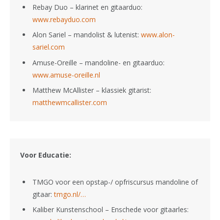
Rebay Duo – klarinet en gitaarduo:
www.rebayduo.com
Alon Sariel – mandolist & lutenist:
www.alon-
sariel.com
Amuse-Oreille – mandoline- en gitaarduo:
www.amuse-oreille.nl
Matthew McAllister – klassiek gitarist:
matthewmcallister.com
Voor Educatie:
TMGO voor een opstap-/ opfriscursus mandoline of
gitaar:
tmgo.nl/…
Kaliber Kunstenschool – Enschede voor gitaarles: