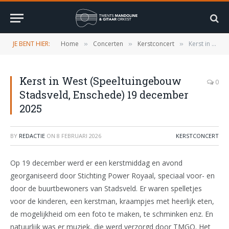
JE BENT HIER:
Home
Concerten
Kerstconcert
Kerst in West (Speeltuingebouw Stadsveld, Enschede) 19 december 2025
»
»
»
Kerst in West (Speeltuingebouw
0
Stadsveld, Enschede) 19 december
2025
BY
REDACTIE
ON
8 FEBRUARI 2026
KERSTCONCERT
Op 19 december werd er een kerstmiddag en avond
georganiseerd door Stichting Power Royaal, speciaal voor- en
door de buurtbewoners van Stadsveld. Er waren spelletjes
voor de kinderen, een kerstman, kraampjes met heerlijk eten,
de mogelijkheid om een foto te maken, te schminken enz. En
natuurlijk was er muziek, die werd verzorgd door TMGO. Het