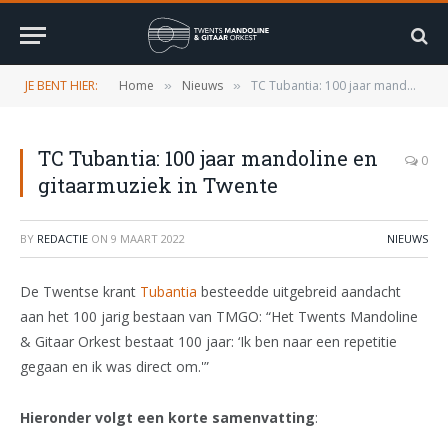
JE BENT HIER:
Home
Nieuws
TC Tubantia: 100 jaar mandoline en gitaarmuziek in Twente
»
»
TC Tubantia: 100 jaar mandoline en
0
gitaarmuziek in Twente
BY
REDACTIE
ON
9 MAART 2022
NIEUWS
De Twentse krant
Tubantia
besteedde uitgebreid aandacht
aan het 100 jarig bestaan van TMGO: “Het Twents Mandoline
& Gitaar Orkest bestaat 100 jaar: ‘Ik ben naar een repetitie
gegaan en ik was direct om.'”
Hieronder volgt een korte samenvatting
: