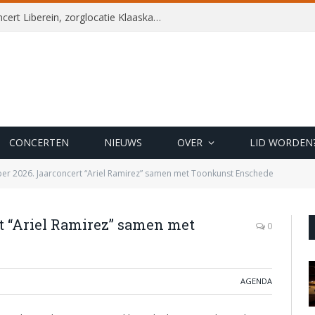
2 september 2026. Besloten concert Liberein, zorglocatie Klaaskateplein
CONCERTEN
NIEUWS
OVER
LID WORDEN
r 2026. Jaarconcert “Ariel Ramirez” samen met Toonkunst Enschede
t “Ariel Ramirez” samen met
0
AGENDA