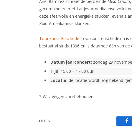
Ariel Ramírez schreef de beroemde
Misa Criolla
,
gecombineerd met Latijns-Amerikaanse volksm
deze sfeervolle en energieke stukken, evenals 
Zuid-Amerikaanse klanken.
Toonkunst Enschede
(toonkunstenschede.nl) is e
bestaat al sinds 1896 en is daarmee één van de 
Datum jaarconcert:
zondag 29 novembe
Tijd:
15.00 – 17.00 uur
Locatie:
de locatie wordt nog bekend ge
* Wijzigingen voorbehouden
DELEN
Fa