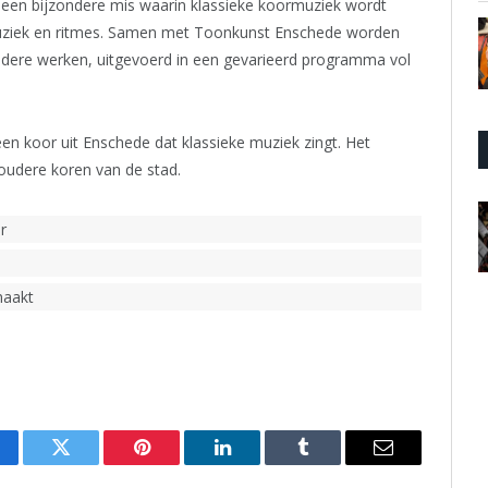
 een bijzondere mis waarin klassieke koormuziek wordt
uziek en ritmes. Samen met Toonkunst Enschede worden
andere werken, uitgevoerd in een gevarieerd programma vol
en koor uit Enschede dat klassieke muziek zingt. Het
oudere koren van de stad.
r
maakt
cebook
Twitter
Pinterest
LinkedIn
Tumblr
Email