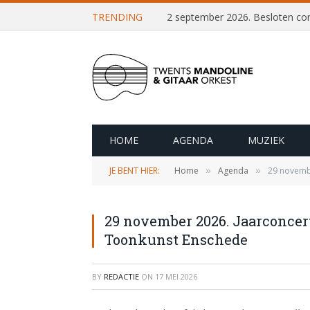
TRENDING
HOME
AGENDA
MUZIEK
JE BENT HIER:
Home
Agenda
29 novembe
»
»
29 november 2026. Jaarconcer
Toonkunst Enschede
BY
REDACTIE
ON
17 MEI 2026