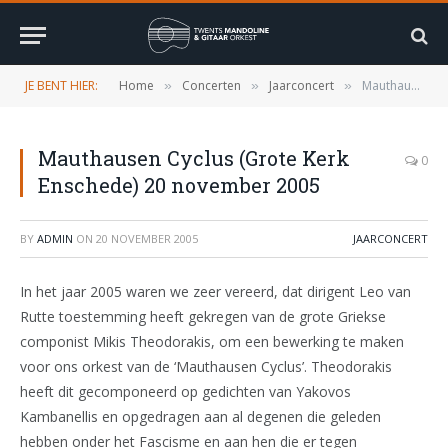
JE BENT HIER:
Home
Concerten
Jaarconcert
Mauthausen Cyclus (Grote Kerk Enschede) 20 november 2005
»
»
»
Mauthausen Cyclus (Grote Kerk
0
Enschede) 20 november 2005
BY
ADMIN
ON
20 NOVEMBER 2005
JAARCONCERT
In het jaar 2005 waren we zeer vereerd, dat dirigent Leo van
Rutte toestemming heeft gekregen van de grote Griekse
componist Mikis Theodorakis, om een bewerking te maken
voor ons orkest van de ‘Mauthausen Cyclus’. Theodorakis
heeft dit gecomponeerd op gedichten van Yakovos
Kambanellis en opgedragen aan al degenen die geleden
hebben onder het Fascisme en aan hen die er tegen