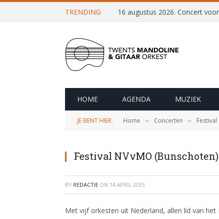
TRENDING
HOME
AGENDA
MUZIEK
JE BENT HIER:
Home
Concerten
Festival
»
»
Festival NVvMO (Bunschoten) 
BY
REDACTIE
ON
14 APRIL 2025
Met vijf orkesten uit Nederland, allen lid van 