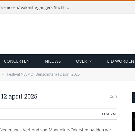
16 augustus 2026. Concert voor senioren/ vakantiegangers Stichting Allegoeds Vakanties
CONCERTEN
NIEUWS
OVER
LID WORDEN
Festival NVvMO (Bunschoten) 12 april 2025
»
12 april 2025
0
FESTIVAL
het Nederlands Verbond van Mandoline-Orkesten hadden we